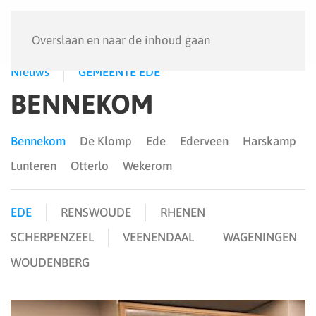
Menu
Overslaan en naar de inhoud gaan
Nieuws
GEMEENTE EDE
BENNEKOM
Bennekom
De Klomp
Ede
Ederveen
Harskamp
Lunteren
Otterlo
Wekerom
EDE
RENSWOUDE
RHENEN
SCHERPENZEEL
VEENENDAAL
WAGENINGEN
WOUDENBERG