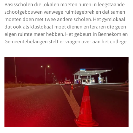
Basisscholen die lokalen moeten huren in leegstaande
schoolgebouwen vanwege ruimtegebrek en dat samen
moeten doen met twee andere scholen. Het gymlokaal
dat ook als klaslokaal moet dienen en leraren die geen
eigen ruimte meer hebben. Het gebeurt in Bennekom en
Gemeentebelangen stelt er vragen over aan het college.