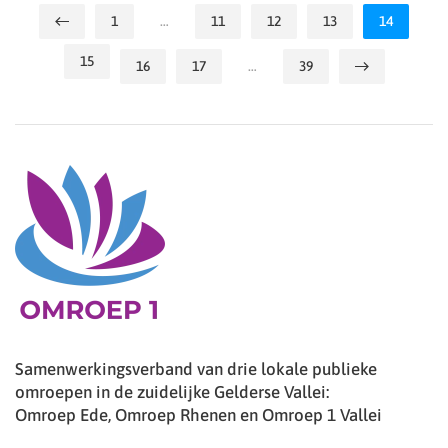
1
…
11
12
13
14
15
16
17
…
39
Samenwerkingsverband van drie lokale publieke
omroepen in de zuidelijke Gelderse Vallei:
Omroep Ede, Omroep Rhenen en Omroep 1 Vallei