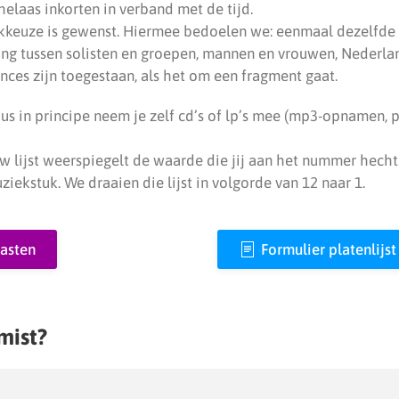
elaas inkorten in verband met de tijd.
ekkeuze is gewenst. Hiermee bedoelen we: eenmaal dezelfde a
ing tussen solisten en groepen, mannen en vrouwen, Nederlan
nces zijn toegestaan, als het om een fragment gaat.
dus in principe neem je zelf cd’s of lp’s mee (mp3-opnamen, pla
w lijst weerspiegelt de waarde die jij aan het nummer hecht.
iekstuk. We draaien die lijst in volgorde van 12 naar 1.
asten
Formulier platenlijst
mist?