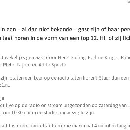
l
 een – al dan niet bekende – gast zijn of haar per
laat horen in de vorm van een top 12. Hij of zij lic
 wekelijks gemaakt door Henk Gieling, Eveline Krijger, Ru
r, Pieter Nijhof en Adrie Speklé.
ozijn platen een keer op de radio laten horen? Stuur dan een
1.nl.
jn
 live op de radio en stream uitgezonden op zaterdag van 11.
jk om 10.30 uur in de studio aanwezig te zijn.
alf favoriete muziekstukken, die maximaal 4 minuten lang m