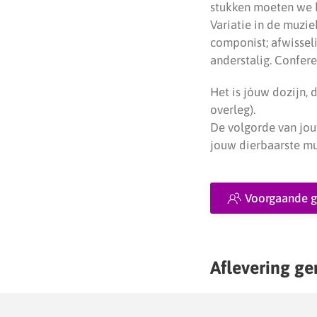
stukken moeten we h
Variatie in de muzi
componist; afwissel
anderstalig. Confere
Het is jóuw dozijn, 
overleg).
De volgorde van jou
jouw dierbaarste muz
Voorgaande g
Aflevering ge