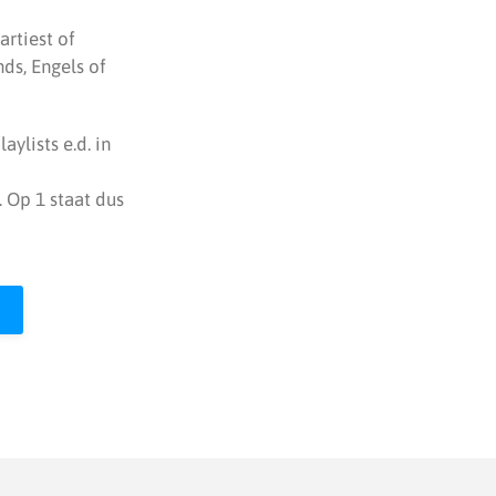
rtiest of
ds, Engels of
ylists e.d. in
 Op 1 staat dus