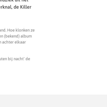
knal, de Killer
and. Hoe klonken ze
een (bekend) album
n achter elkaar
ten bij nacht’ de