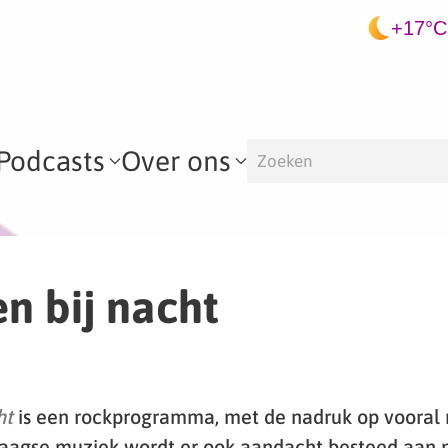
+17°C
Podcasts
Over ons
n bij nacht
ht
is een rockprogramma, met de nadruk op vooral
aagse muziek wordt er ook aandacht besteed aan m