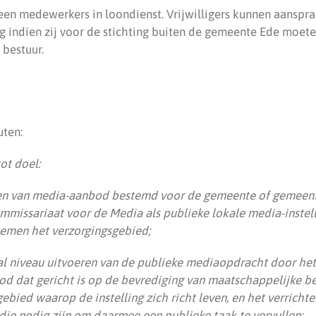
geen medewerkers in loondienst. Vrijwilligers kunnen aansp
 indien zij voor de stichting buiten de gemeente Ede moeten 
 bestuur.
uten:
ot doel:
en van media-aanbod bestemd voor de gemeente of gemeent
mmissariaat voor de Media als publieke lokale media-instel
oemen het verzorgingsgebied;
al niveau uitvoeren van de publieke mediaopdracht door het
d dat gericht is op de bevrediging van maatschappelijke be
ebied waarop de instelling zich richt leven, en het verrichte
 die nodig zijn om daarmee een publieke taak te vervullen;