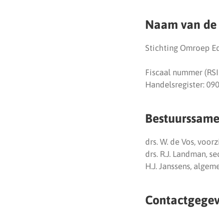
Naam van de 
Stichting Omroep E
Fiscaal nummer (RSI
Handelsregister: 09
Bestuurssame
drs. W. de Vos, voorz
drs. R.J. Landman, se
H.J. Janssens, algem
Contactgege