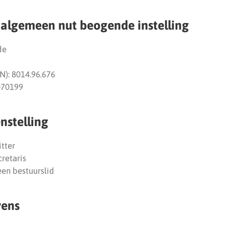
algemeen nut beogende instelling
de
N): 8014.96.676
070199
nstelling
itter
cretaris
een bestuurslid
vens