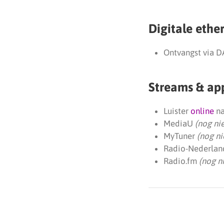
Digitale ethe
Ontvangst via D
Streams & ap
Luister
online
na
MediaU
(nog ni
MyTuner
(nog ni
Radio-Nederlan
Radio.fm
(nog n