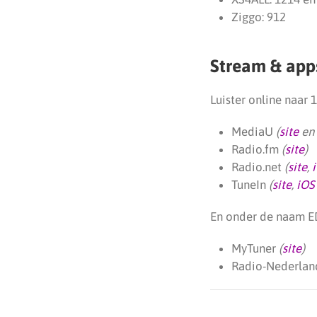
Ziggo: 912
Stream & app
Luister online naar 
MediaU
(
site
en 
Radio.fm
(
site
)
Radio.net
(
site
,
TuneIn
(
site
,
iOS
En onder de naam E
MyTuner
(
site
)
Radio-Nederlan