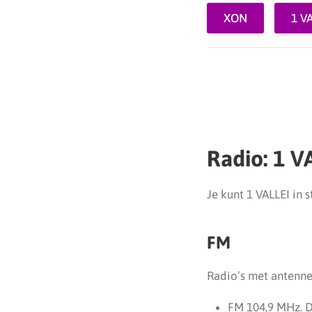
XON
1 V
Radio: 1 V
Je kunt 1 VALLEI in s
FM
Radio’s met antenne
FM 104,9 MHz. D