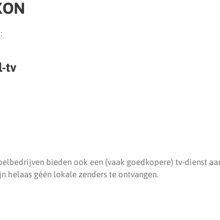
 XON
:
l-tv
lbedrijven bieden ook een (vaak goedkopere) tv-dienst aan
jn helaas géén lokale zenders te ontvangen.