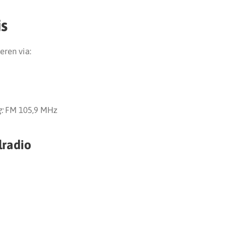
is
eren via:
:
FM 105,9 MHz
lradio