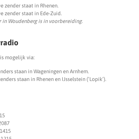
e zender staat in Rhenen.
e zender staat in Ede-Zuid.
r in Woudenberg is in voorbereiding.
rradio
s mogelijk via:
enders staan in Wageningen en Arnhem.
zenders staan in Rhenen en IJsselstein (‘Lopik’).
15
2087
 1415
 1215