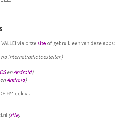
s
1 VALLEI via onze
site
of gebruik een van deze apps:
via internetradiotoestellen)
iOS
en
Android
)
en
Android
)
DE FM ook via:
d.nl
(
site
)