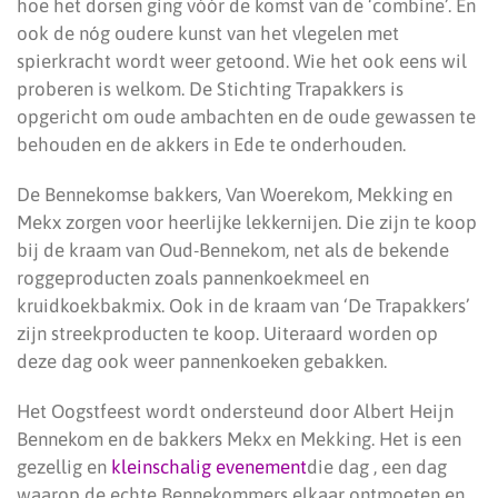
hoe het dorsen ging vóór de komst van de ‘combine’. En
ook de nóg oudere kunst van het vlegelen met
spierkracht wordt weer getoond. Wie het ook eens wil
proberen is welkom. De Stichting Trapakkers is
opgericht om oude ambachten en de oude gewassen te
behouden en de akkers in Ede te onderhouden.
De Bennekomse bakkers, Van Woerekom, Mekking en
Mekx zorgen voor heerlijke lekkernijen. Die zijn te koop
bij de kraam van Oud-Bennekom, net als de bekende
roggeproducten zoals pannenkoekmeel en
kruidkoekbakmix. Ook in de kraam van ‘De Trapakkers’
zijn streekproducten te koop. Uiteraard worden op
deze dag ook weer pannenkoeken gebakken.
Het Oogstfeest wordt ondersteund door Albert Heijn
Bennekom en de bakkers Mekx en Mekking. Het is een
gezellig en
kleinschalig evenement
die dag , een dag
waarop de echte Bennekommers elkaar ontmoeten en