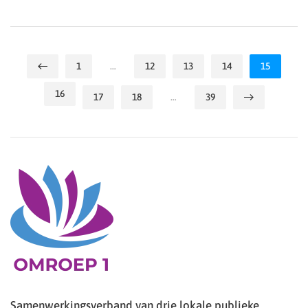
1
…
12
13
14
15
16
17
18
…
39
Samenwerkingsverband van drie lokale publieke