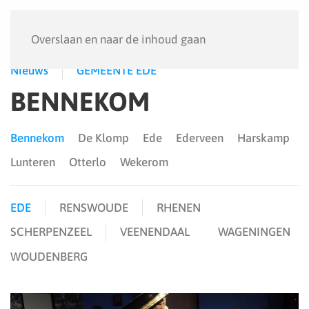
Menu
Overslaan en naar de inhoud gaan
Nieuws
GEMEENTE EDE
BENNEKOM
Bennekom
De Klomp
Ede
Ederveen
Harskamp
Lunteren
Otterlo
Wekerom
EDE
RENSWOUDE
RHENEN
SCHERPENZEEL
VEENENDAAL
WAGENINGEN
WOUDENBERG