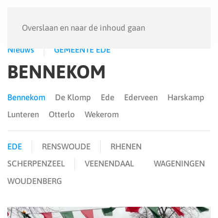
Menu
Overslaan en naar de inhoud gaan
Nieuws
GEMEENTE EDE
BENNEKOM
Bennekom
De Klomp
Ede
Ederveen
Harskamp
Lunteren
Otterlo
Wekerom
EDE
RENSWOUDE
RHENEN
SCHERPENZEEL
VEENENDAAL
WAGENINGEN
WOUDENBERG