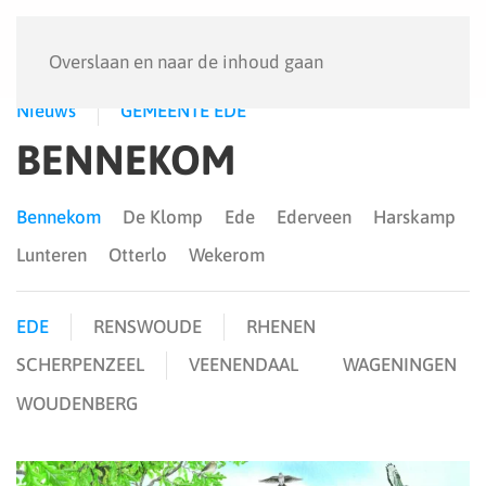
Menu
Overslaan en naar de inhoud gaan
Nieuws
GEMEENTE EDE
BENNEKOM
Bennekom
De Klomp
Ede
Ederveen
Harskamp
Lunteren
Otterlo
Wekerom
EDE
RENSWOUDE
RHENEN
SCHERPENZEEL
VEENENDAAL
WAGENINGEN
WOUDENBERG