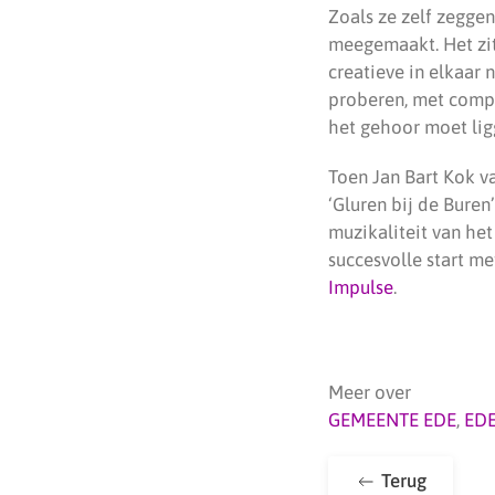
Zoals ze zelf zegge
meegemaakt. Het zit 
creatieve in elkaar 
proberen, met compl
het gehoor moet lig
Toen Jan Bart Kok v
‘Gluren bij de Buren
muzikaliteit van he
succesvolle start me
Impulse
.
Meer over
GEMEENTE EDE
,
ED
Terug