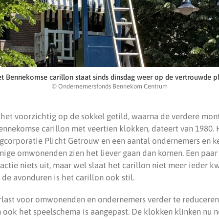
t Bennekomse carillon staat sinds dinsdag weer op de vertrouwde p
© Ondernemersfonds Bennekom Centrum
het voorzichtig op de sokkel getild, waarna de verdere mont
ennekomse carillon met veertien klokken, dateert van 1980.
corporatie Plicht Getrouw en een aantal ondernemers en k
ige omwonenden zien het liever gaan dan komen. Een paar 
tie niets uit, maar wel slaat het carillon niet meer ieder kw
 de avonduren is het carillon ook stil.
rlast voor omwonenden en ondernemers verder te reduceren,
En ook het speelschema is aangepast. De klokken klinken nu 