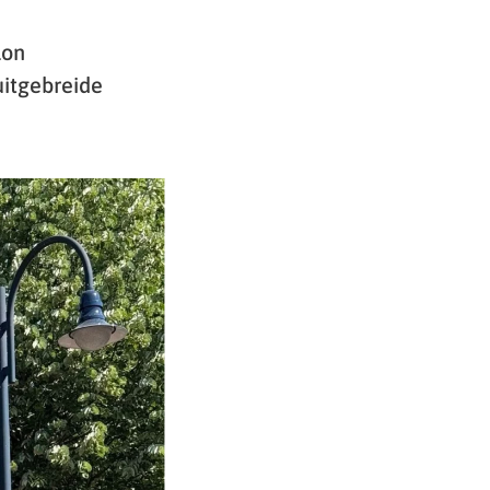
lon
uitgebreide