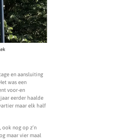
lek
age en aansluiting
 Het was een
ent voor-en
jaar eerder haalde
artier maar elk half
 ook nog op z’n
nog maar vier maal