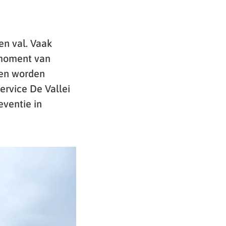
en val. Vaak
 moment van
nen worden
ervice De Vallei
eventie in