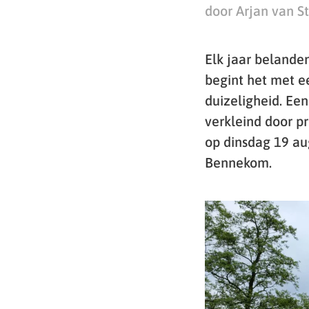
door Arjan van S
Elk jaar belande
begint het met e
duizeligheid. Ee
verkleind door p
op dinsdag 19 au
Bennekom.