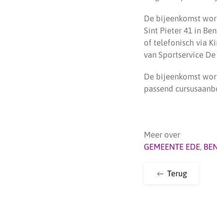
De bijeenkomst word
Sint Pieter 41 in B
of telefonisch via K
van Sportservice De 
De bijeenkomst word
passend cursusaanbo
Meer over
GEMEENTE EDE
,
BE
Terug