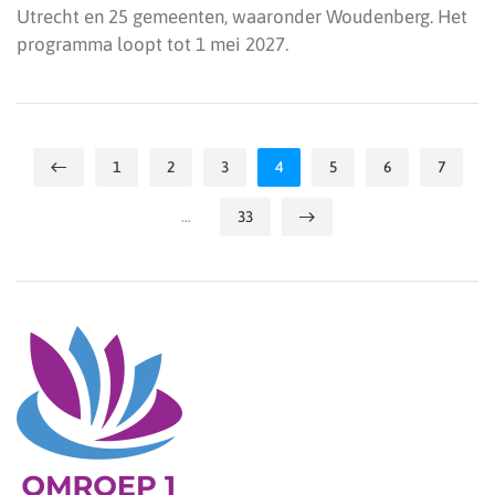
Utrecht en 25 gemeenten, waaronder Woudenberg. Het
programma loopt tot 1 mei 2027.
1
2
3
4
5
6
7
…
33