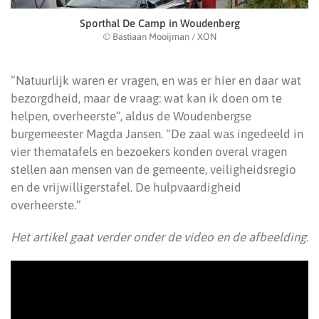
Sporthal De Camp in Woudenberg
© Bastiaan Mooijman / XON
“Natuurlijk waren er vragen, en was er hier en daar wat
bezorgdheid, maar de vraag: wat kan ik doen om te
helpen, overheerste”, aldus de Woudenbergse
burgemeester Magda Jansen. “De zaal was ingedeeld in
vier thematafels en bezoekers konden overal vragen
stellen aan mensen van de gemeente, veiligheidsregio
en de vrijwilligerstafel. De hulpvaardigheid
overheerste.”
Het artikel gaat verder onder de video en de afbeelding.