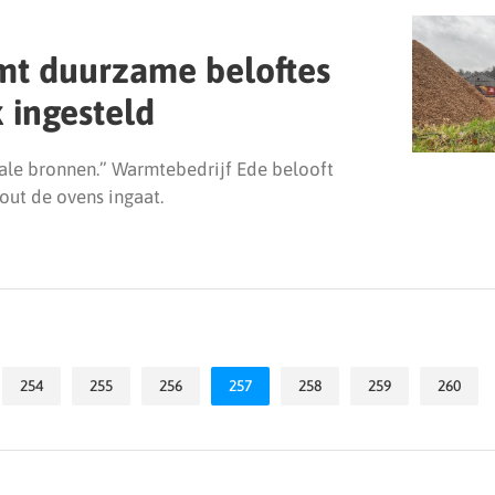
mt duurzame beloftes
 ingesteld
ale bronnen.” Warmtebedrijf Ede belooft
hout de ovens ingaat.
254
255
256
257
258
259
260