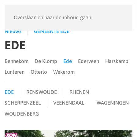
Menu
Overslaan en naar de inhoud gaan
Nieuws
GEMEENTE EDE
EDE
Bennekom
De Klomp
Ede
Ederveen
Harskamp
Lunteren
Otterlo
Wekerom
EDE
RENSWOUDE
RHENEN
SCHERPENZEEL
VEENENDAAL
WAGENINGEN
WOUDENBERG