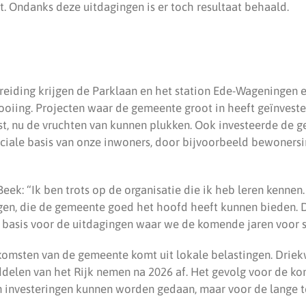
. Ondanks deze uitdagingen is er toch resultaat behaald.
n
reiding krijgen de Parklaan en het station Ede-Wageningen 
tooiing. Projecten waar de gemeente groot in heeft geïnvest
st, nu de vruchten van kunnen plukken. Ook investeerde de 
ociale basis van onze inwoners, door bijvoorbeeld bewonersin
ek: “Ik ben trots op de organisatie die ik heb leren kennen.
gen, die de gemeente goed het hoofd heeft kunnen bieden. Di
e basis voor de uitdagingen waar we de komende jaren voor s
komsten van de gemeente komt uit lokale belastingen. Driek
ddelen van het Rijk nemen na 2026 af. Het gevolg voor de ko
jn investeringen kunnen worden gedaan, maar voor de lange te