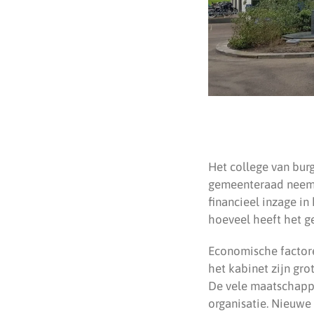
Het college van bur
gemeenteraad neemt 
financieel inzage i
hoeveel heeft het g
Economische factoren
het kabinet zijn gro
De vele maatschappe
organisatie. Nieuwe