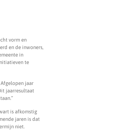
echt vorm en
eerd en de inwoners,
gemeente in
itiatieven te
 Afgelopen jaar
t jaarresultaat
taan.”
wart is afkomstig
mende jaren is dat
rmijn niet.