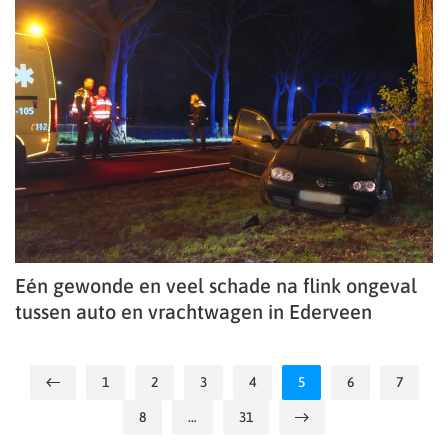
Eén gewonde en veel schade na flink ongeval
tussen auto en vrachtwagen in Ederveen
1
2
3
4
5
6
7
8
…
31