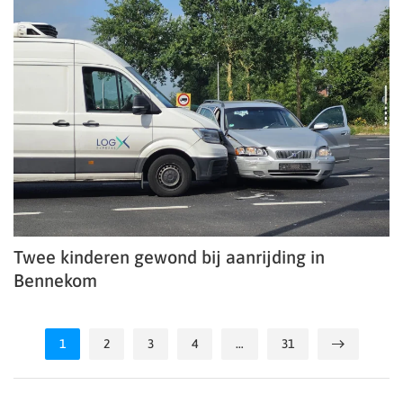
Twee kinderen gewond bij aanrijding in
Bennekom
1
2
3
4
…
31