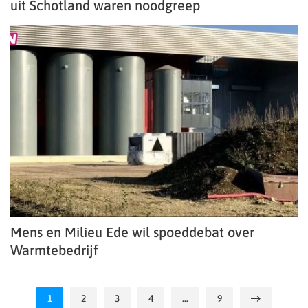
uit Schotland waren noodgreep
Mens en Milieu Ede wil spoeddebat over
Warmtebedrijf
1
2
3
4
…
9