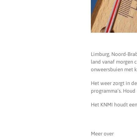
Limburg, Noord-Braba
land vanaf morgen c
onweersbuien met ka
Het weer zorgt in d
programma’s. Houd o
Het KNMI houdt ee
Meer over