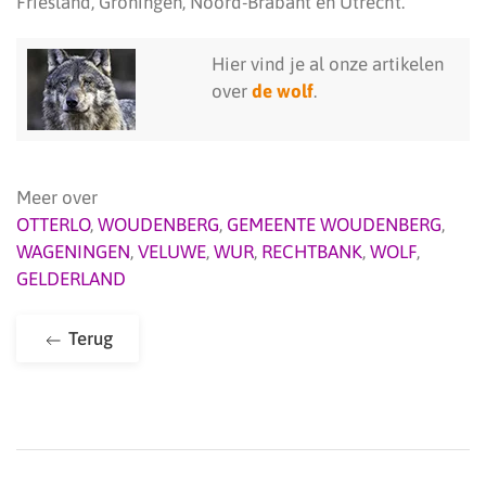
Friesland, Groningen, Noord-Brabant en Utrecht.
Hier vind je al onze artikelen
over
de wolf
.
Meer over
OTTERLO
,
WOUDENBERG
,
GEMEENTE WOUDENBERG
,
WAGENINGEN
,
VELUWE
,
WUR
,
RECHTBANK
,
WOLF
,
GELDERLAND
Terug