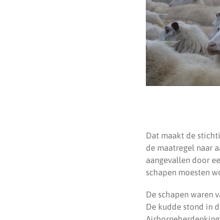
Dat maakt de sticht
de maatregel naar a
aangevallen door ee
schapen moesten wo
De schapen waren va
De kudde stond in 
Airborneherdenking