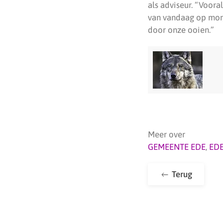
als adviseur. “Voora
van vandaag op morg
door onze ooien.”
Meer over
GEMEENTE EDE
,
ED
Terug