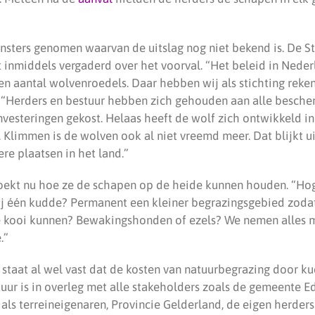
sters genomen waarvan de uitslag nog niet bekend is. De St
inmiddels vergaderd over het voorval. “Het beleid in Nederl
n aantal wolvenroedels. Daar hebben wij als stichting reke
ng. “Herders en bestuur hebben zich gehouden aan alle besche
nvesteringen gekost. Helaas heeft de wolf zich ontwikkeld i
 Klimmen is de wolven ook al niet vreemd meer. Dat blijkt ui
re plaatsen in het land.”
zoekt nu hoe ze de schapen op de heide kunnen houden. “Ho
j één kudde? Permanent een kleiner begrazingsgebied zodat
e kooi kunnen? Bewakingshonden of ezels? We nemen alles me
.”
g staat al wel vast dat de kosten van natuurbegrazing door 
uur is in overleg met alle stakeholders zoals de gemeente E
s terreineigenaren, Provincie Gelderland, de eigen herders 