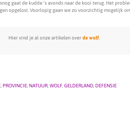
lsnog gaat de kudde ’s avonds naar de kooi terug. Het problee
en opgelost. Voorlopig gaan we zo voorzichtig mogelijk o
Hier vind je al onze artikelen over
de wolf
.
E
,
PROVINCIE
,
NATUUR
,
WOLF
,
GELDERLAND
,
DEFENSIE