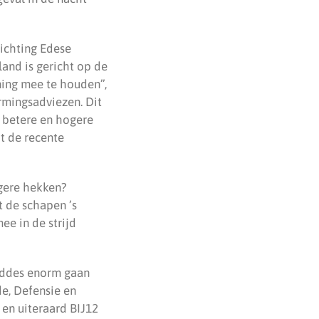
ichting Edese
and is gericht op de
ning mee te houden”,
rmingsadviezen. Dit
n betere en hogere
t de recente
gere hekken?
 de schapen ’s
e in de strijd
kuddes enorm gaan
de, Defensie en
en uiteraard BIJ12