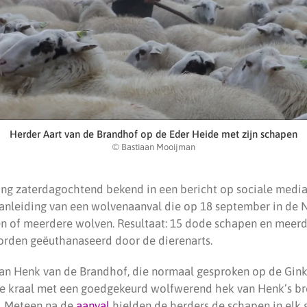
Herder Aart van de Brandhof op de Eder Heide met zijn schapen
© Bastiaan Mooijman
ing zaterdagochtend bekend in een bericht op sociale media
anleiding van een wolvenaanval die op 18 september in de
n of meerdere wolven. Resultaat: 15 dode schapen en meerd
rden geëuthanaseerd door de dierenarts.
n Henk van de Brandhof, die normaal gesproken op de Gink
de kraal met een goedgekeurd wolfwerend hek van Henk’s br
. Meteen na de
aanval
hielden de herders de schapen in elk 