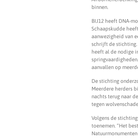
binnen.
BIJ12 heeft DNA-mon
Schaapskudde heeft 
aanwezigheid van ee
schrijft de stichti
heeft al de nodige i
springvaardigheden.
aanvallen op meerde
De stichting onder
Meerdere herders bi
nachts terug naar d
tegen wolvenschade
Volgens de stichtin
toenemen. “Het best
Natuurmonumenten al