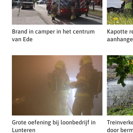
Brand in camper in het centrum
Kapotte r
van Ede
aanhanger
Grote oefening bij loonbedrijf in
Treinverke
Lunteren
door berm