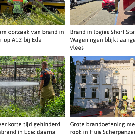
em oorzaak van brand in
Brand in logies Short Sta
 op A12 bij Ede
Wageningen blijkt aang
vlees
er korte tijd gehinderd
Grote brandoefening me
brand in Ede: daarna
rook in Huis Scherpenze