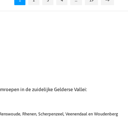
1
2
3
4
…
19
roepen in de zuidelijke Gelderse Vallei:
 Renswoude, Rhenen, Scherpenzeel, Veenendaal en Woudenberg