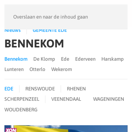
Menu
Overslaan en naar de inhoud gaan
Nieuws
GEMEENTE EDE
BENNEKOM
Bennekom
De Klomp
Ede
Ederveen
Harskamp
Lunteren
Otterlo
Wekerom
EDE
RENSWOUDE
RHENEN
SCHERPENZEEL
VEENENDAAL
WAGENINGEN
WOUDENBERG