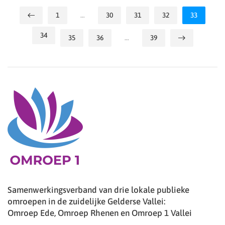
1
…
30
31
32
33
34
35
36
…
39
Samenwerkingsverband van drie lokale publieke
omroepen in de zuidelijke Gelderse Vallei:
Omroep Ede, Omroep Rhenen en Omroep 1 Vallei