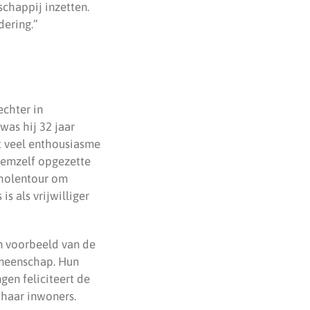
schappij inzetten.
dering.”
echter in
as hij 32 jaar
et veel enthousiasme
 hemzelf opgezette
cholentour om
s als vrijwilliger
n voorbeeld van de
emeenschap. Hun
gen feliciteert de
haar inwoners.