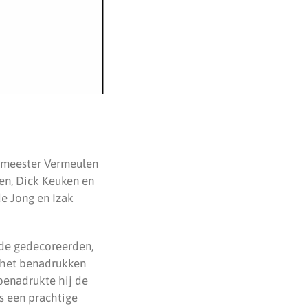
rgemeester Vermeulen
sen, Dick Keuken en
de Jong en Izak
 de gedecoreerden,
n het benadrukken
benadrukte hij de
is een prachtige