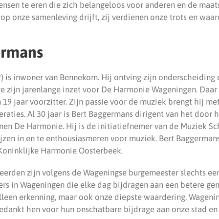
mensen te eren die zich belangeloos voor anderen en de maat
rop onze samenleving drijft, zij verdienen onze trots en waar
ermans
) is inwoner van Bennekom. Hij ontving zijn onderscheiding 
zijn jarenlange inzet voor De Harmonie Wageningen. Daar w
 19 jaar voorzitter. Zijn passie voor de muziek brengt hij m
raties. Al 30 jaar is Bert Baggermans dirigent van het door
nnen De Harmonie. Hij is de initiatiefnemer van de Muziek S
zen in en te enthousiasmeren voor muziek. Bert Baggermans i
e Koninklijke Harmonie Oosterbeek.
erden zijn volgens de Wageningse burgemeester slechts ee
gers in Wageningen die elke dag bijdragen aan een betere g
alleen erkenning, maar ook onze diepste waardering. Wagenin
dankt hen voor hun onschatbare bijdrage aan onze stad en 