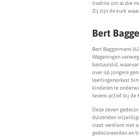
traditie om al die 
Zij zijn de kurk waa
Bert Bagg
Bert Baggermans (62
Wageningen vanwege 
bestuurslid, waarvan
over op jongere gene
leerlingenorkest bi
kinderen te onderwij
tevens actief bij d
Deze zeven gedecore
duizenden vrijwilli
inzet verdient niet 
gedecoreerden en be