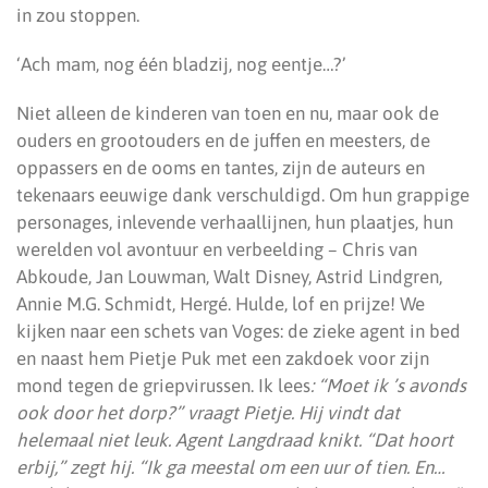
in zou stoppen.
‘Ach mam, nog één bladzij, nog eentje…?’
Niet alleen de kinderen van toen en nu, maar ook de
ouders en grootouders en de juffen en meesters, de
oppassers en de ooms en tantes, zijn de auteurs en
tekenaars eeuwige dank verschuldigd. Om hun grappige
personages, inlevende verhaallijnen, hun plaatjes, hun
werelden vol avontuur en verbeelding – Chris van
Abkoude, Jan Louwman, Walt Disney, Astrid Lindgren,
Annie M.G. Schmidt, Hergé. Hulde, lof en prijze! We
kijken naar een schets van Voges: de zieke agent in bed
en naast hem Pietje Puk met een zakdoek voor zijn
mond tegen de griepvirussen. Ik lees
: “Moet ik ’s avonds
ook door het dorp?” vraagt Pietje. Hij vindt dat
helemaal niet leuk. Agent Langdraad knikt. “Dat hoort
erbij,” zegt hij. “Ik ga meestal om een uur of tien. En…