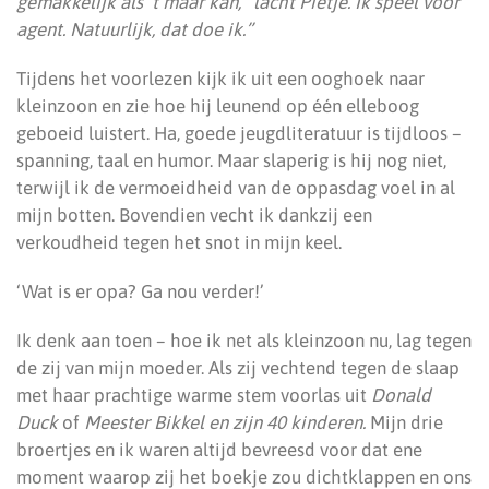
gemakkelijk als ’t maar kan,” lacht Pietje. Ik speel voor
agent. Natuurlijk, dat doe ik.”
Tijdens het voorlezen kijk ik uit een ooghoek naar
kleinzoon en zie hoe hij leunend op één elleboog
geboeid luistert. Ha, goede jeugdliteratuur is tijdloos –
spanning, taal en humor. Maar slaperig is hij nog niet,
terwijl ik de vermoeidheid van de oppasdag voel in al
mijn botten. Bovendien vecht ik dankzij een
verkoudheid tegen het snot in mijn keel.
‘Wat is er opa? Ga nou verder!’
Ik denk aan toen – hoe ik net als kleinzoon nu, lag tegen
de zij van mijn moeder. Als zij vechtend tegen de slaap
met haar prachtige warme stem voorlas uit
Donald
Duck
of
Meester Bikkel en zijn 40 kinderen.
Mijn drie
broertjes en ik waren altijd bevreesd voor dat ene
moment waarop zij het boekje zou dichtklappen en ons