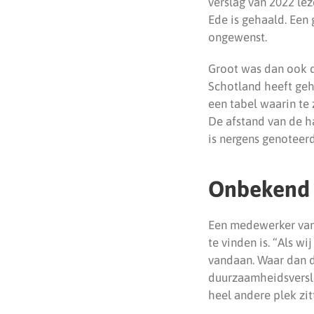
verslag van 2022 le
Ede is gehaald. Een
ongewenst.
Groot was dan ook d
Schotland heeft geh
een tabel waarin te 
De afstand van de h
is nergens genoteerd
Onbekend 
Een medewerker van 
te vinden is. “Als w
vandaan. Waar dan da
duurzaamheidsversla
heel andere plek zi