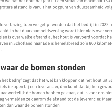
zen we dat het hout dat jaar uit een straal van maximaal 15
 grotere afstand is vanuit het oogpunt van duurzaamheid volg
e verbazing toen we getipt werden dat het bedrijf in 2022 
aald. In het duurzaamheidsverslag wordt hier niets over verm
zien is over welke afstand al het hout is vervoerd voordat h
aven in Schotland naar Ede is hemelsbreed zo’n 800 kilomete
.
waar de bomen stonden
het bedrijf zegt dat het wel kan kloppen dat het hout uit S
ij iets inkopen bij een leverancier, dan komt dat bij hen gewo
adwerkelijk de bomen hebben gestaan, dat is voor ons niet i
g vermelden ze daarom de afstand tot de leverancier. Maar
tten dan waar de bomen stonden.