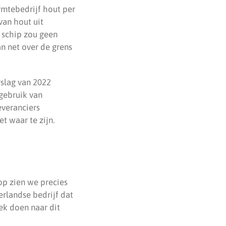
mtebedrijf hout per
van hout uit
 schip zou geen
an net over de grens
rslag van 2022
gebruik van
everanciers
t waar te zijn.
rop zien we precies
erlandse bedrijf dat
ek doen naar dit