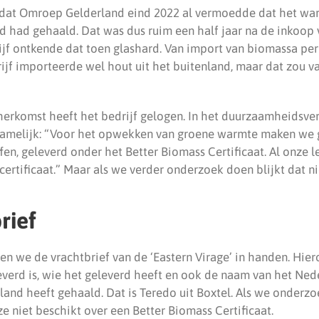
 dat Omroep Gelderland eind 2022 al vermoedde dat het war
d had gehaald. Dat was dus ruim een half jaar na de inkoop 
ijf ontkende dat toen glashard. Van import van biomassa per
rijf importeerde wel hout uit het buitenland, maar dat zou v
 herkomst heeft het bedrijf gelogen. In het duurzaamheidsve
f namelijk: “Voor het opwekken van groene warmte maken we 
n, geleverd onder het Better Biomass Certificaat. Al onze l
certificaat.” Maar als we verder onderzoek doen blijkt dat nie
rief
gen we de vrachtbrief van de ‘Eastern Virage’ in handen. Hie
everd is, wie het geleverd heeft en ook de naam van het Ned
land heeft gehaald. Dat is Teredo uit Boxtel. Als we onderzo
eze niet beschikt over een Better Biomass Certificaat.