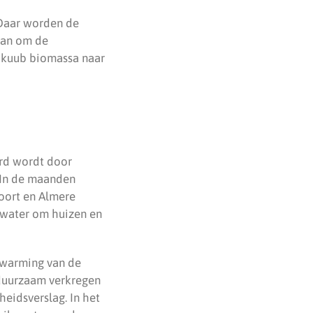
 Daar worden de
aan om de
00 kuub biomassa naar
urd wordt door
. In de maanden
oort en Almere
 water om huizen en
opwarming van de
 duurzaam verkregen
eidsverslag. In het