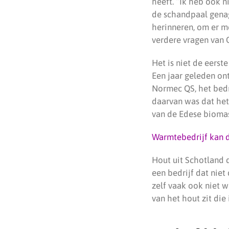
heeft. “Ik heb ook n
de schandpaal genag
herinneren, om er m
verdere vragen van 
Het is niet de eerst
Een jaar geleden on
Normec QS, het bedri
daarvan was dat het
van de Edese biomass
Warmtebedrijf kan 
Hout uit Schotland 
een bedrijf dat niet
zelf vaak ook niet 
van het hout zit die