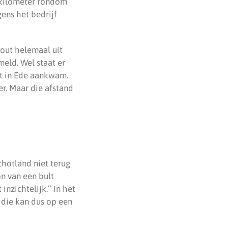
0 kilometer rondom
ens het bedrijf
hout helemaal uit
eld. Wel staat er
et in Ede aankwam.
r. Maar die afstand
chotland niet terug
on van een bult
nzichtelijk.” In het
 die kan dus op een