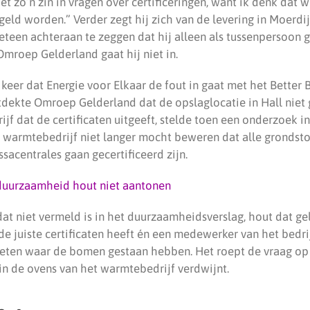
iet zo’n zin in vragen over certificeringen, want ik denk dat 
eld worden.” Verder zegt hij zich van de levering in Moerdij
eteen achteraan te zeggen dat hij alleen als tussenpersoon 
Omroep Gelderland gaat hij niet in.
e keer dat Energie voor Elkaar de fout in gaat met het Better 
tdekte Omroep Gelderland dat de opslaglocatie in Hall niet 
jf dat de certificaten uitgeeft, stelde toen een onderzoek i
 warmtebedrijf niet langer mocht beweren dat alle grondsto
acentrales gaan gecertificeerd zijn.
duurzaamheid hout niet aantonen
dat niet vermeld is in het duurzaamheidsverslag, hout dat g
 de juiste certificaten heeft én een medewerker van het bedrij
weten waar de bomen gestaan hebben. Het roept de vraag op
 in de ovens van het warmtebedrijf verdwijnt.