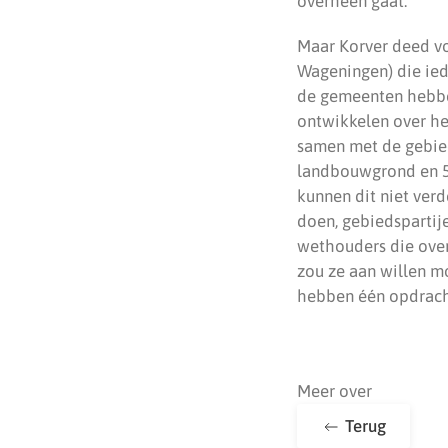
overheen gaat.”
Maar Korver deed vo
Wageningen) die ied
de gemeenten hebben
ontwikkelen over he
samen met de gebieds
landbouwgrond en 54
kunnen dit niet verd
doen, gebiedspartije
wethouders die over 
zou ze aan willen m
hebben één opdracht
Meer over
Terug