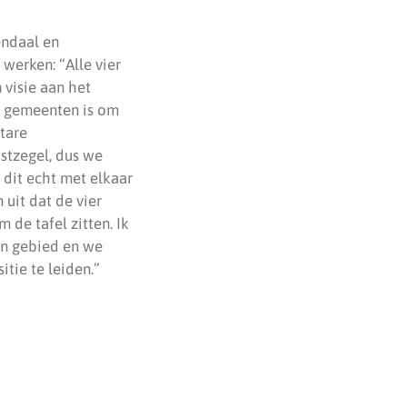
endaal en
werken: “Alle vier
 visie aan het
er gemeenten is om
ctare
stzegel, dus we
 dit echt met elkaar
 uit dat de vier
de tafel zitten. Ik
én gebied en we
tie te leiden.”