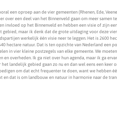
oral een oproep aan de vier gemeenten (Rhenen, Ede, Veen
er over een deel van het Binnenveld gaan om meer samen te 
 invloed op het Binnenveld en hebben een visie of zijn een
t gebied, maar ik denk dat de grote uitdaging voor deze vi
partijen werkelijk één visie neer te leggen. Het is 2600 he
0 hectare natuur. Dat is ten opzichte van Nederland een po
elen in vier kleine postzegels van elke gemeente. We moeten
n en overheden. Ik ga niet over hun agenda, maar ik ga ervan
het landelijk gebied gaan zo nu en dan wel eens een keer om 
oedigen om dat echt frequenter te doen, want we hebben é
 en dat is om landbouw en natuur in harmonie naar de transi