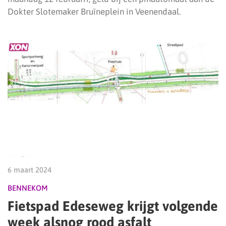
Dokter Slotemaker Bruïneplein in Veenendaal.
6 maart 2024
BENNEKOM
Fietspad Edeseweg krijgt volgende
week alsnog rood asfalt