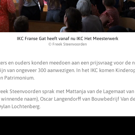
IKC Franse Gat heeft vanaf nu IKC Het Meesterwerk
© Freek Steenvoorden
ers en ouders konden meedoen aan een prijsvraag voor de 
zijn van ongeveer 300 aanwezigen. In het IKC komen Kindero
en Patrimonium.
reek Steenvoorden sprak met Mattanja van de Lagemaat van
 winnende naam), Oscar Langendorff van Bouwbedrijf Van de
ylan Lochtenberg.