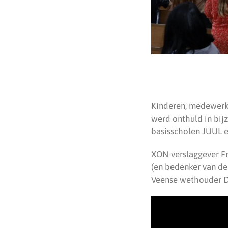
Kinderen, medewerk
werd onthuld in bij
basisscholen JUUL 
XON-verslaggever F
(en bedenker van de
Veense wethouder D