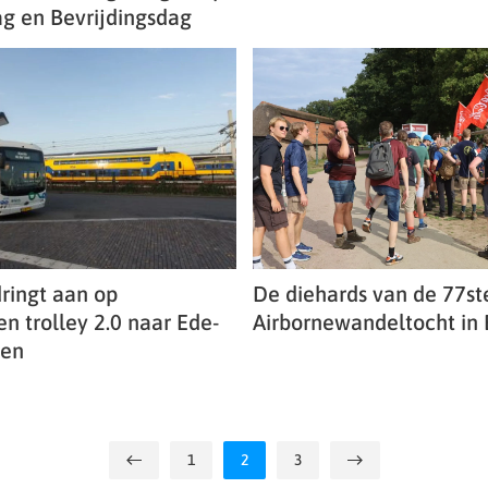
g en Bevrijdingsdag
ringt aan op
De diehards van de 77st
n trolley 2.0 naar Ede-
Airbornewandeltocht in
en
1
2
3