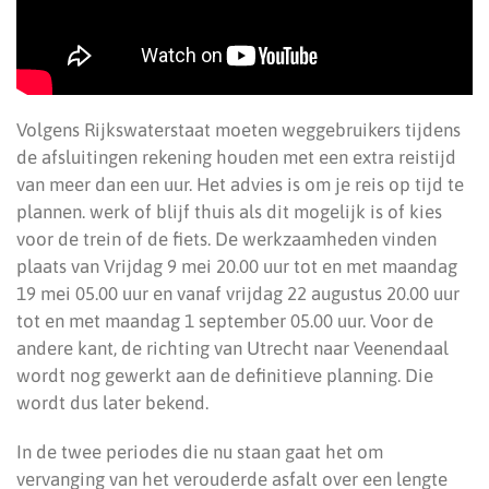
Volgens Rijkswaterstaat moeten weggebruikers tijdens
de afsluitingen rekening houden met een extra reistijd
van meer dan een uur. Het advies is om je reis op tijd te
plannen. werk of blijf thuis als dit mogelijk is of kies
voor de trein of de fiets. De werkzaamheden vinden
plaats van Vrijdag 9 mei 20.00 uur tot en met maandag
19 mei 05.00 uur en vanaf vrijdag 22 augustus 20.00 uur
tot en met maandag 1 september 05.00 uur. Voor de
andere kant, de richting van Utrecht naar Veenendaal
wordt nog gewerkt aan de definitieve planning. Die
wordt dus later bekend.
In de twee periodes die nu staan gaat het om
vervanging van het verouderde asfalt over een lengte