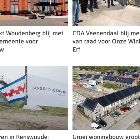
t Woudenberg blij met
CDA Veenendaal blij me
gemeente voor
van raad voor Onze Wink
uw
Erf
en in Renswoude:
Groei woningbouw groots