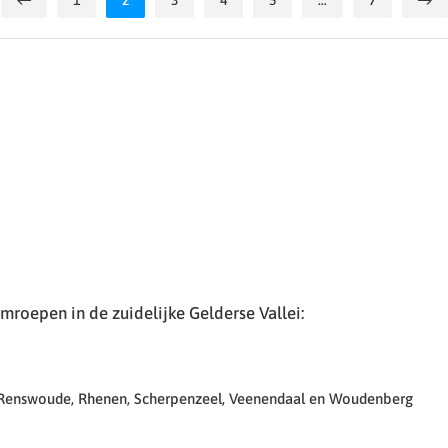
1
2
3
4
5
…
7
roepen in de zuidelijke Gelderse Vallei:
 Renswoude, Rhenen, Scherpenzeel, Veenendaal en Woudenberg