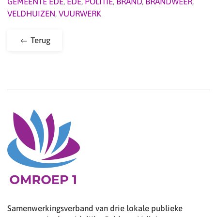
GEMEENTE EDE
,
EDE
,
POLITIE
,
BRAND
,
BRANDWEER
,
VELDHUIZEN
,
VUURWERK
Terug
Samenwerkingsverband van drie lokale publieke