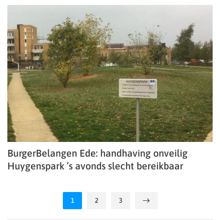
BurgerBelangen Ede: handhaving onveilig
Huygenspark ’s avonds slecht bereikbaar
1
2
3