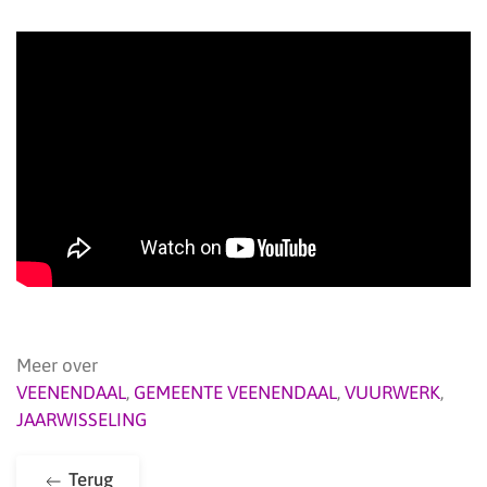
Meer over
VEENENDAAL
,
GEMEENTE VEENENDAAL
,
VUURWERK
,
JAARWISSELING
Terug