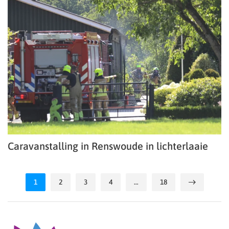
Caravanstalling in Renswoude in lichterlaaie
1
2
3
4
…
18