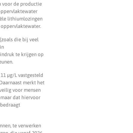
n voor de productie
 oppervlaktewater
iële lithiumlozingen
n oppervlaktewater.
zoals die bij veel
in
indruk te krijgen op
eunen.
 11 µg/L vastgesteld
. Daarnaast merkt het
veilig voor mensen
 maar dat hiervoor
 bedraagt
nnen, te verwerken
gen, die vanaf 2026