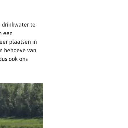
m drinkwater te
m een
eer plaatsen in
en behoeve van
 dus ook ons