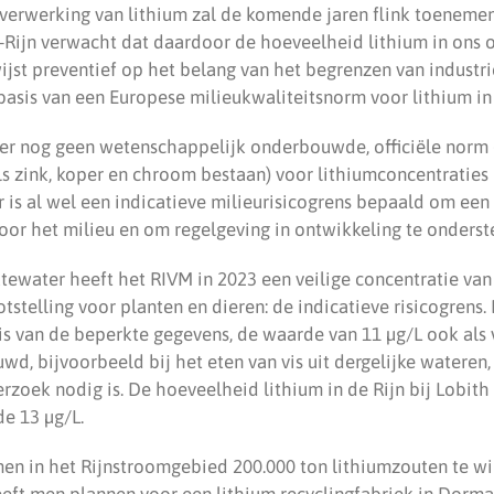
verwerking van lithium zal de komende jaren flink toeneme
A-Rijn verwacht dat daardoor de hoeveelheid lithium in ons
 wijst preventief op het belang van het begrenzen van industr
 basis van een Europese milieukwaliteitsnorm voor lithium i
 er nog geen wetenschappelijk onderbouwde, officiële norm (
s zink, koper en chroom bestaan) voor lithiumconcentraties 
 is al wel een indicatieve milieurisicogrens bepaald om een 
oor het milieu en om regelgeving in ontwikkeling te onderst
tewater heeft het RIVM in 2023 een veilige concentratie van
tstelling voor planten en dieren: de indicatieve risicogrens
is van de beperkte gegevens, de waarde van 11 µg/L ook als 
d, bijvoorbeeld bij het eten van vis uit dergelijke wateren,
rzoek nodig is. De hoeveelheid lithium in de Rijn bij Lobith
e 13 µg/L.
en in het Rijnstroomgebied 200.000 ton lithiumzouten te wi
heeft men plannen voor een lithium recyclingfabriek in Dorma