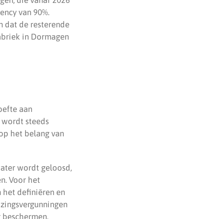
iency van 90%.
n dat de resterende
fabriek in Dormagen
oefte aan
 wordt steeds
 op het belang van
water wordt geloosd,
n. Voor het
 het definiëren en
lozingsvergunningen
r beschermen.