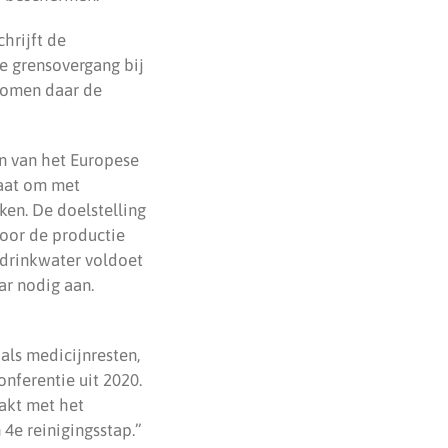
hrijft de
e grensovergang bij
 komen daar de
en van het Europese
taat om met
en. De doelstelling
 voor de productie
e drinkwater voldoet
ar nodig aan.
als medicijnresten,
onferentie uit 2020.
akt met het
 4e reinigingsstap.”