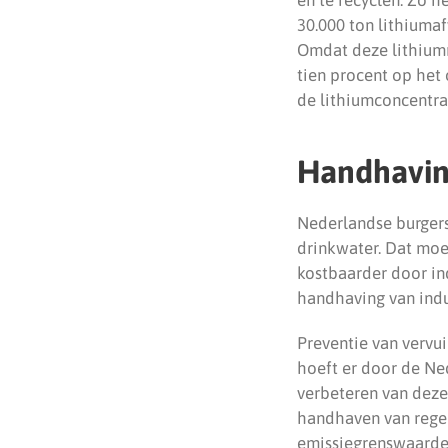
30.000 ton lithiuma
Omdat deze lithiumr
tien procent op het
de lithiumconcentrat
Handhavi
Nederlandse burger
drinkwater. Dat moe
kostbaarder door ind
handhaving van indu
Preventie van vervui
hoeft er door de Ne
verbeteren van deze 
handhaven van regels
emissiegrenswaarde