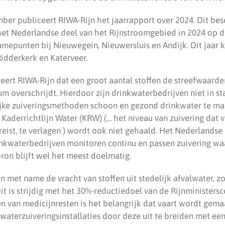
ber publiceert RIWA-Rijn het jaarrapport over 2024. Dit besc
het Nederlandse deel van het Rijnstroomgebied in 2024 op d
amepunten bij Nieuwegein, Nieuwersluis en Andijk. Dit jaar
Ridderkerk en Katerveer.
deert RIWA-Rijn dat een groot aantal stoffen de streefwaard
 overschrijdt. Hierdoor zijn drinkwaterbedrijven niet in s
jke zuiveringsmethoden schoon en gezond drinkwater te mak
de Kaderrichtlijn Water (KRW) (… het niveau van zuivering dat
reist, te verlagen ) wordt ook niet gehaald. Het Nederlands
inkwaterbedrijven monitoren continu en passen zuivering wa
on blijft wel het meest doelmatig.
 met name de vracht van stoffen uit stedelijk afvalwater, zo
Dit is strijdig met het 30%-reductiedoel van de Rijnministersc
n van medicijnresten is het belangrijk dat vaart wordt gema
waterzuiveringsinstallaties door deze uit te breiden met een