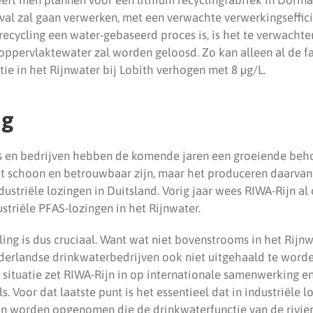
fval zal gaan verwerken, met een verwachte verwerkingseffic
ecycling een water-gebaseerd proces is, is het te verwachte
 oppervlaktewater zal worden geloosd. Zo kan alleen al de 
ie in het Rijnwater bij Lobith verhogen met 8 µg/L.
ng
s en bedrijven hebben de komende jaren een groeiende beh
t schoon en betrouwbaar zijn, maar het produceren daarvan
ustriële lozingen in Duitsland. Vorig jaar wees RIWA-Rijn al
striële PFAS-lozingen in het Rijnwater.
ling is dus cruciaal. Want wat niet bovenstrooms in het Rijn
derlandse drinkwaterbedrijven ook niet uitgehaald te worde
situatie zet RIWA-Rijn in op internationale samenwerking en
. Voor dat laatste punt is het essentieel dat in industriële 
n worden opgenomen die de drinkwaterfunctie van de rivie