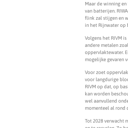
Maar de winning en 
van batterijen. RIW
flink zal stijgen en
in het Rijnwater op
Volgens het RIVM is
andere metalen zoal
oppervlaktewater. Er
mogelijke gevaren v
Voor zoet oppervlak
voor langdurige bloo
RIVM op dat, op bas
kan worden beschouw
wel aanvullend onde
momenteel al rond d
Tot 2028 verwacht m
en te recyclen. Zo 