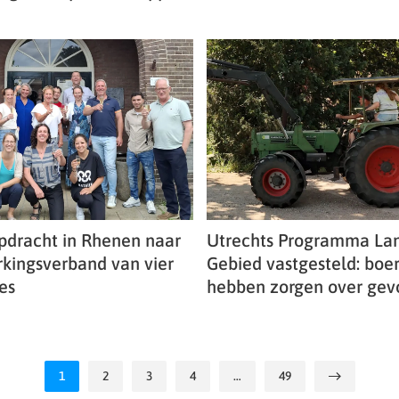
pdracht in Rhenen naar
Utrechts Programma Lan
ingsverband van vier
Gebied vastgesteld: boe
es
hebben zorgen over gev
1
2
3
4
…
49