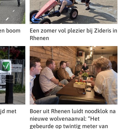
een boom
Een zomer vol plezier bij Zideris in
Rhenen
ijd met
Boer uit Rhenen luidt noodklok na
nieuwe wolvenaanval: “Het
gebeurde op twintig meter van