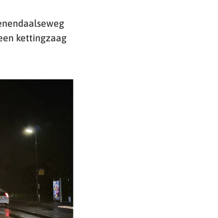
eenendaalseweg
een kettingzaag