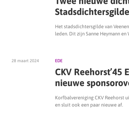
Twee nieuwe dicht
Stadsdichtersgild
Het stadsdichtersgilde van Veene
leden. Dit zijn Sanne Heymann en 
28 maart 2024
EDE
CKV Reehorst’45 E
nieuwe sponsoro
Korfbalvereniging CKV Reehorst ui
en sluit ook een paar nieuwe af.