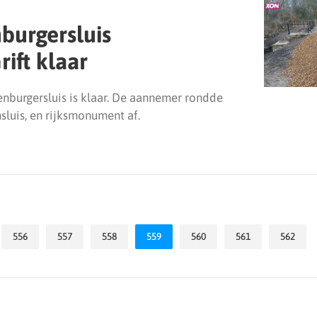
burgersluis
ift klaar
enburgersluis is klaar. De aannemer rondde
sluis, en rijksmonument af.
556
557
558
559
560
561
562