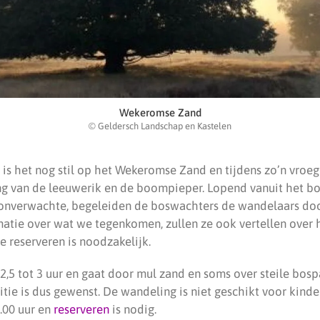
Wekeromse Zand
© Geldersch Landschap en Kastelen
 is het nog stil op het Wekeromse Zand en tijdens zo’n vroe
g van de leeuwerik en de boompieper. Lopend vanuit het bos
onverwachte, begeleiden de boswachters de wandelaars doo
matie over wat we tegenkomen, zullen ze ook vertellen over 
e reserveren is noodzakelijk.
2,5 tot 3 uur en gaat door mul zand en soms over steile bo
tie is dus gewenst. De wandeling is niet geschikt voor kind
7.00 uur en
reserveren
is nodig.