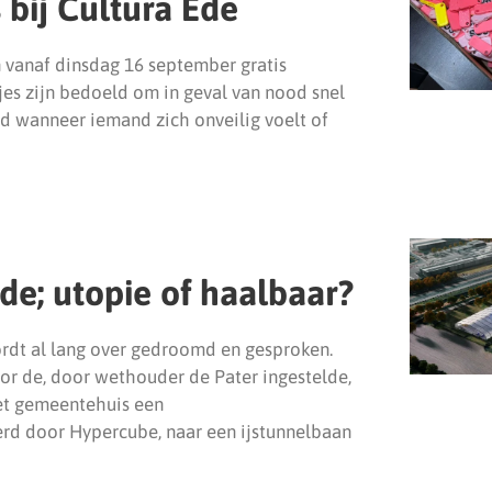
 bij Cultura Ede
n vanaf dinsdag 16 september gratis
tjes zijn bedoeld om in geval van nood snel
ld wanneer iemand zich onveilig voelt of
de; utopie of haalbaar?
ordt al lang over gedroomd en gesproken.
r de, door wethouder de Pater ingestelde,
et gemeentehuis een
rd door Hypercube, naar een ijstunnelbaan