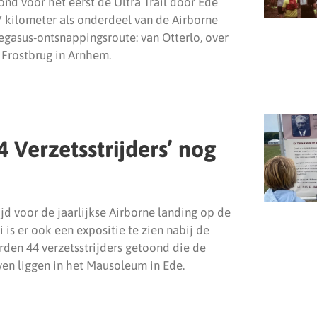
d voor het eerst de Ultra Trail door Ede
57 kilometer als onderdeel van de Airborne
egasus-ontsnappingsroute: van Otterlo, over
 Frostbrug in Arnhem.
4 Verzetsstrijders’ nog
jd voor de jaarlijkse Airborne landing op de
 is er ook een expositie te zien nabij de
rden 44 verzetsstrijders getoond die de
ven liggen in het Mausoleum in Ede.