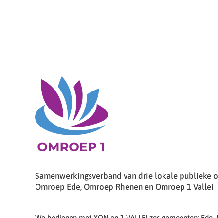
Samenwerkingsverband van drie lokale publieke om
Omroep Ede, Omroep Rhenen en Omroep 1 Vallei
We bedienen met XON en 1 VALLEI zes gemeenten: Ede,