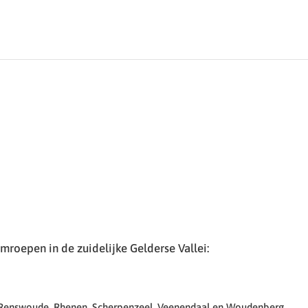
roepen in de zuidelijke Gelderse Vallei:
 Renswoude, Rhenen, Scherpenzeel, Veenendaal en Woudenberg