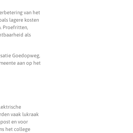
erbetering van het
als lagere kosten
 Proefritten,
htbaarheid als
isatie Goedopweg,
emeente aan op het
lektrische
orden vaak lukraak
npost en voor
ns het college