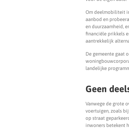
Om deelmobiliteit i
aanbod en probeerac
en duurzaamheid, en
financiële prikkels
aantrekkelijk altern
De gemeente gaat o
woningbouwcorporati
landelijke programm
Geen deel
Vanwege de grote ov
voertuigen, zoals bi
op straat geparkeer
inwoners betekent he