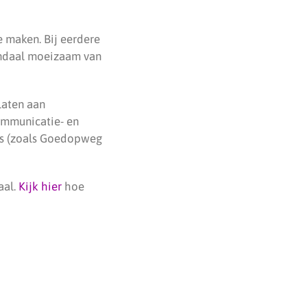
e maken. Bij eerdere
nendaal moeizaam van
laten aan
ommunicatie- en
s (zoals Goedopweg
aal.
Kijk hier
hoe