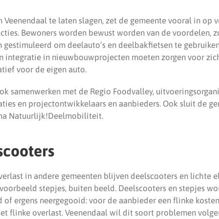
n Veenendaal te laten slagen, zet de gemeente vooral in op v
ties. Bewoners worden bewust worden van de voordelen, zo
 gestimuleerd om deelauto’s en deelbakfietsen te gebruiken.
 en integratie in nieuwbouwprojecten moeten zorgen voor zic
atief voor de eigen auto.
ok samenwerken met de Regio Foodvalley, uitvoeringsorgan
es en projectontwikkelaars en aanbieders. Ook sluit de g
a Natuurlijk!Deelmobiliteit.
scooters
erlast in andere gemeenten blijven deelscooters en lichte e
jvoorbeeld stepjes, buiten beeld. Deelscooters en stepjes w
d of ergens neergegooid: voor de aanbieder een flinke koste
t flinke overlast. Veenendaal wil dit soort problemen volge