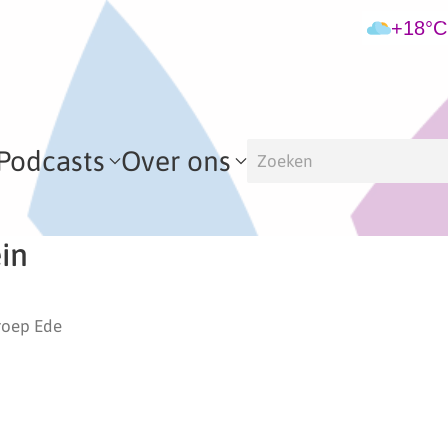
+18°C
Podcasts
Over ons
in
roep Ede