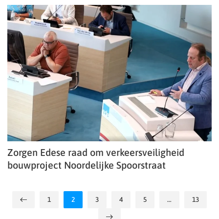
Zorgen Edese raad om verkeersveiligheid
bouwproject Noordelijke Spoorstraat
1
2
3
4
5
…
13