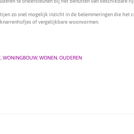
eren te ondersteunen bij het benutten van beschikbare rij
tijen zo snel mogelijk inzicht in de belemmeringen die het c
n knarrenhofjes of vergelijkbare woonvormen.
E
,
WONINGBOUW
,
WONEN
,
OUDEREN