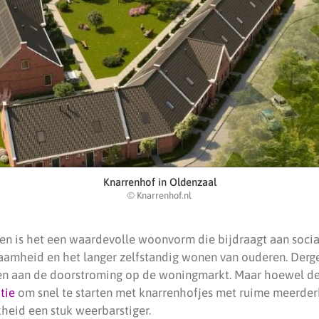
Knarrenhof in Oldenzaal
© Knarrenhof.nl
jen is het een waardevolle woonvorm die bijdraagt aan soci
aamheid en het langer zelfstandig wonen van ouderen. Der
en aan de doorstroming op de woningmarkt. Maar hoewel de
tie
om snel te starten met knarrenhofjes met ruime meerder
kheid een stuk weerbarstiger.