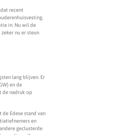
 dat recent
ouderenhuisvesting,
ie in. Nu wil de
 zeker nu er steun
sten lang blijven. Er
ZGW) en de
t de nadruk op
 de Edese stand van
itiatiefnemers en
 andere geclusterde