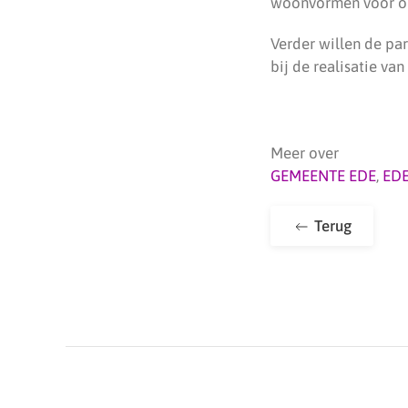
woonvormen voor oud
Verder willen de par
bij de realisatie va
Meer over
GEMEENTE EDE
,
ED
Terug