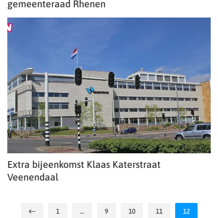
gemeenteraad Rhenen
Extra bijeenkomst Klaas Katerstraat
Veenendaal
1
…
9
10
11
12